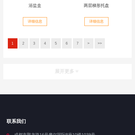
浴盐盒
两层梯形托盘
详细信息
详细信息
1
2
3
4
5
6
7
>
>>
展开更多
联系我们
成都市聚龙路16号摩尔国际B座10楼1039号