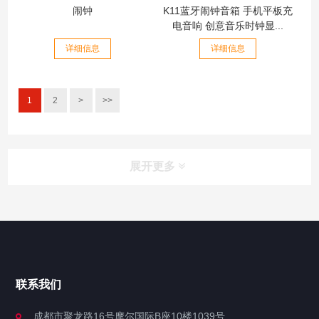
闹钟
K11蓝牙闹钟音箱 手机平板充
电音响 创意音乐时钟显...
详细信息
详细信息
1
2
>
>>
展开更多
联系我们
成都市聚龙路16号摩尔国际B座10楼1039号