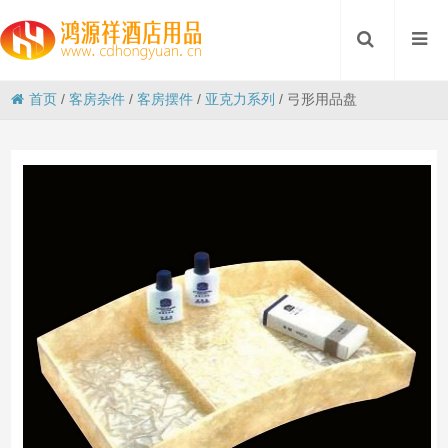
首页
/
客房杂件
/
客房摆件
/
亚克力系列
/
弓形用品盘