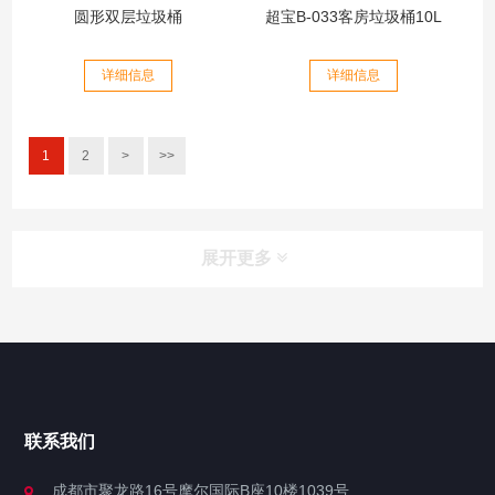
圆形双层垃圾桶
超宝B-033客房垃圾桶10L
详细信息
详细信息
1
2
>
>>
展开更多
联系我们
成都市聚龙路16号摩尔国际B座10楼1039号