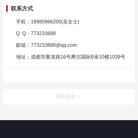
联系方式
手机：18980966200(吴女士)
Q Q：773233688
邮箱：773233688@qq.com
地址：成都市聚龙路16号摩尔国际B座10楼1039号
展开更多