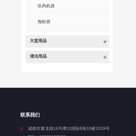
吹风机袋
拖鞋袋
大堂用品
清洁用品
联系我们
成都市聚龙路16号摩尔国际B座10楼1039号