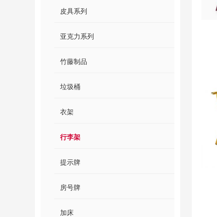
皮具系列
亚克力系列
竹藤制品
垃圾桶
衣架
行李架
提示牌
房号牌
加床