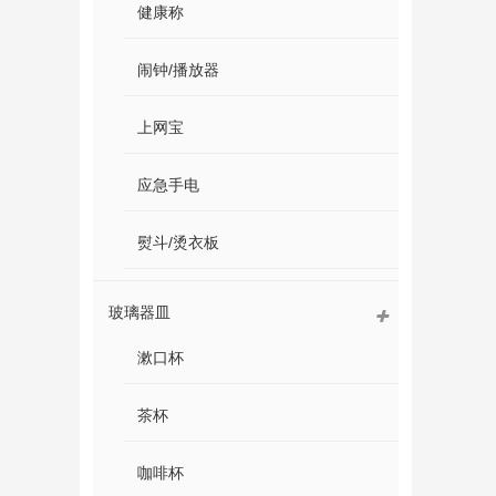
健康称
闹钟/播放器
上网宝
应急手电
熨斗/烫衣板
玻璃器皿
漱口杯
茶杯
咖啡杯