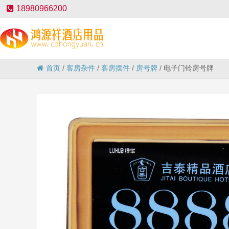
18980966200
首页
/
客房杂件
/
客房摆件
/
房号牌
/
电子门铃房号牌