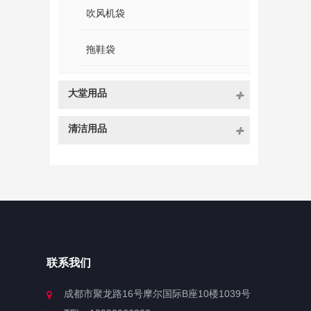
吹风机袋
拖鞋袋
大堂用品
清洁用品
联系我们
成都市聚龙路16号摩尔国际B座10楼1039号