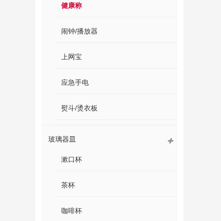
健康称
闹钟/播放器
上网宝
应急手电
熨斗/烫衣板
玻璃器皿
漱口杯
茶杯
咖啡杯