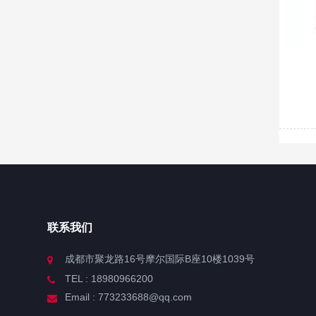
联系我们
成都市聚龙路16号摩尔国际B座10楼1039号
TEL : 18980966200
Email : 773233688@qq.com