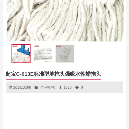
超宝C-013E标准型地拖头强吸水性蜡拖头
2019/10/06
尘推/地拖
1220
0