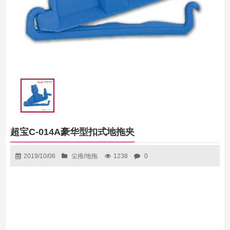
超宝C-014A豪华型扣式地拖夹
2019/10/06
尘推/地拖
1238
0