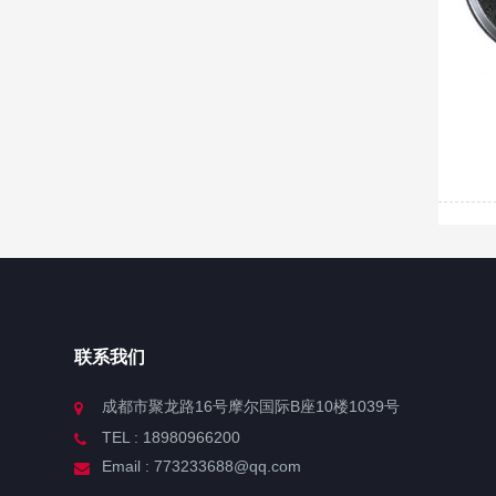
联系我们
成都市聚龙路16号摩尔国际B座10楼1039号
TEL : 18980966200
Email : 773233688@qq.com