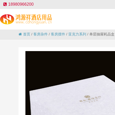
18980966200
首页
/
客房杂件
/
客房摆件
/
亚克力系列
/
单层抽屉耗品盒