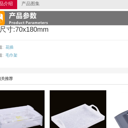
品介绍
产品图集
尺寸:70x180mm
篇:
花插
篇:
毛巾架
相关推荐