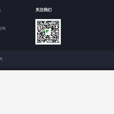
题
关注我们
定制
4号