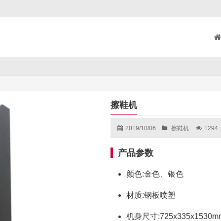
擦鞋机
2019/10/06
擦鞋机
1294
产品参数
颜色:金色、银色
材质:钢板喷塑
机身尺寸:725x335x1530m