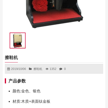
擦鞋机
2019/10/06
擦鞋机
1352
0
产品参数
颜色:金色、银色
材质:木质+表面钛金板