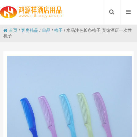
首页
/
客房耗品
/
单品
/
梳子
/
水晶注色长条梳子 宾馆酒店一次性
梳子