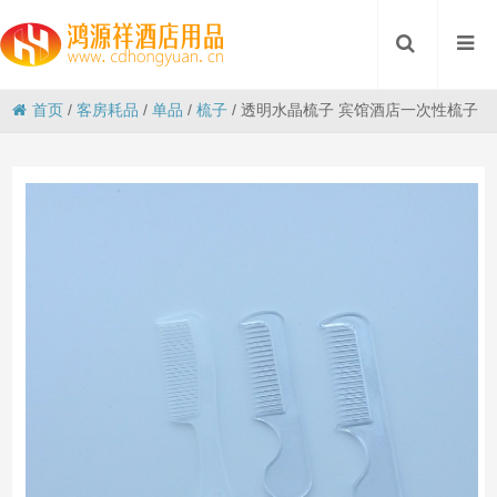
首页
/
客房耗品
/
单品
/
梳子
/
透明水晶梳子 宾馆酒店一次性梳子