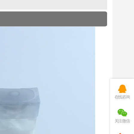
在线咨询
关注微信