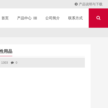
产品说明与下载
产品中心
公司简介
联系方式
首页
性用品
1303
0