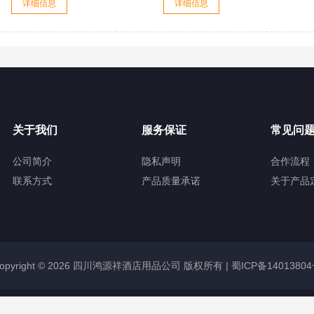
详细信息
详细信息
关于我们
服务保证
常见问
公司简介
隐私声明
合作流程
联系方式
产品质量承诺
关于产品
opyright © 2026 四川鸿源祥酒店用品公司 版权所有 |
蜀ICP备1401380