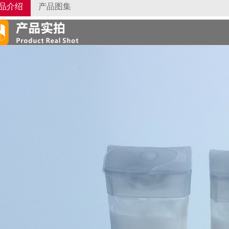
品介绍
产品图集