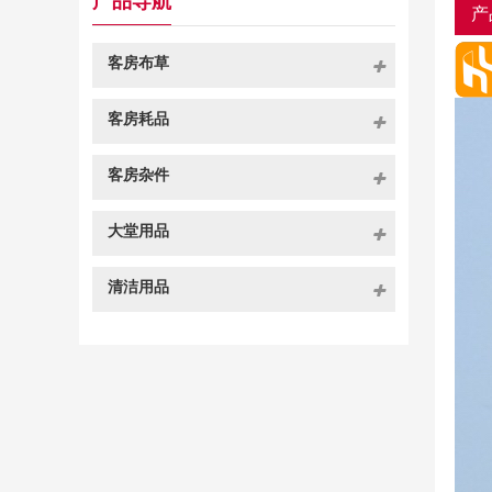
产品导航
产
客房布草
客房耗品
客房杂件
大堂用品
清洁用品