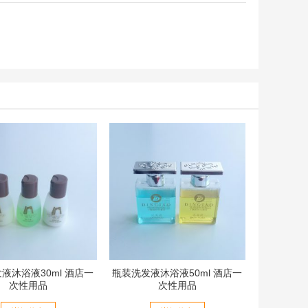
液沐浴液30ml 酒店一
瓶装洗发液沐浴液50ml 酒店一
次性用品
次性用品