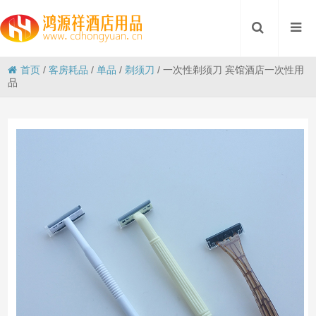
首页
/
客房耗品
/
单品
/
剃须刀
/
一次性剃须刀 宾馆酒店一次性用
品