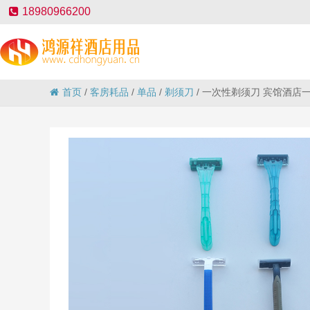
18980966200
首页
/
客房耗品
/
单品
/
剃须刀
/
一次性剃须刀 宾馆酒店