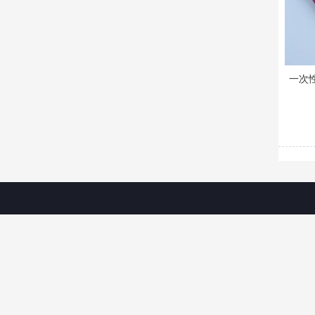
一次
联系我们
成都市聚龙路16号摩尔国际B座10楼1039号
TEL : 18980966200
Email : 773233688@qq.com