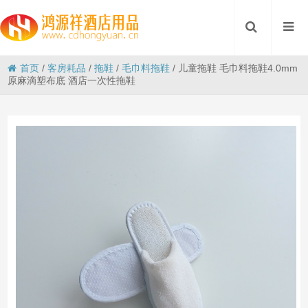
首页
/
客房耗品
/
拖鞋
/
毛巾料拖鞋
/
儿童拖鞋 毛巾料拖鞋4.0mm
原麻滴塑布底 酒店一次性拖鞋