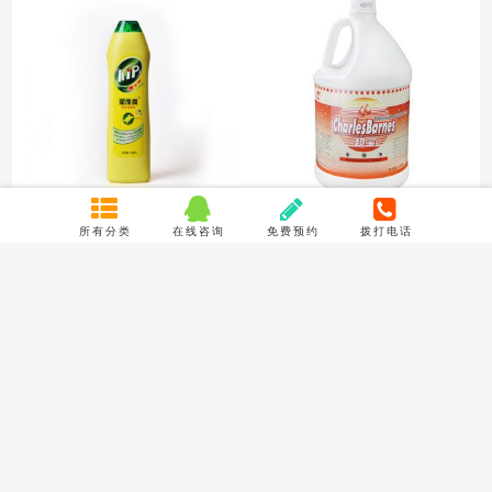
洁而亮D-133B 特强清洁乳不锈
超宝DFH016水锈净
所有分类
在线咨询
免费预约
拨打电话
钢清洁剂光亮剂厨房陶...
详细信息
详细信息
展开更多