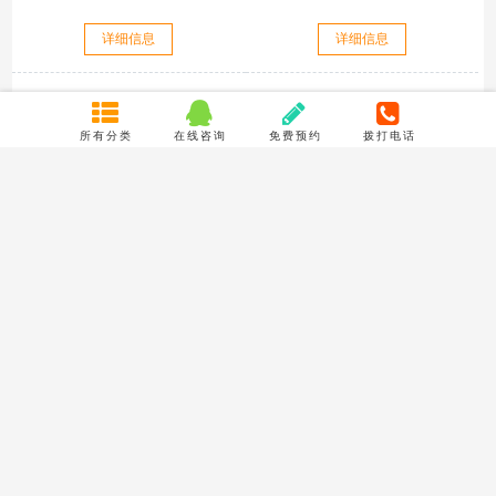
详细信息
详细信息
展开更多
所有分类
在线咨询
免费预约
拨打电话
联系我们
成都市聚龙路16号摩尔国际B座10楼1039号
TEL : 18980966200
Email : 773233688@qq.com
关于我们
服务保证