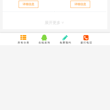
详细信息
详细信息
展开更多
所有分类
在线咨询
免费预约
拨打电话
联系我们
成都市聚龙路16号摩尔国际B座10楼1039号
TEL : 18980966200
Email : 773233688@qq.com
关于我们
服务保证
公司简介
隐私声明