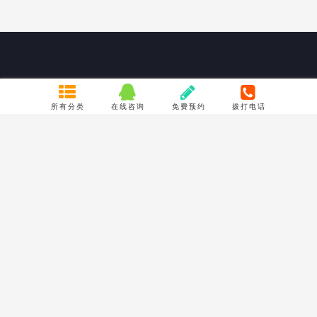
联系我们
所有分类
在线咨询
免费预约
拨打电话
成都市聚龙路16号摩尔国际B座10楼1039号
TEL : 18980966200
Email : 773233688@qq.com
关于我们
服务保证
公司简介
隐私声明
联系方式
产品质量承诺
常见问题
合作流程