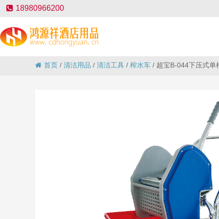
18980966200
首页
/
清洁用品
/
清洁工具
/
榨水车
/
超宝B-044下压式