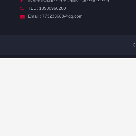
TEL : 18980966200
Email : 773233688@qq.com
C