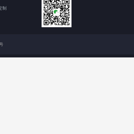
定制
4号