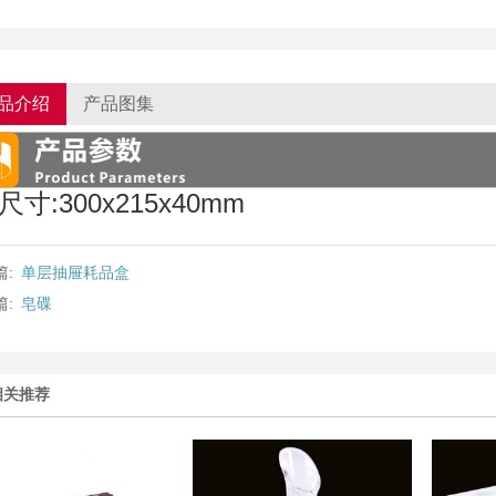
品介绍
产品图集
尺寸:300x215x40mm
篇:
单层抽屉耗品盒
篇:
皂碟
相关推荐