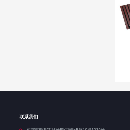
联系我们
成都市聚龙路16号摩尔国际B座10楼1039号