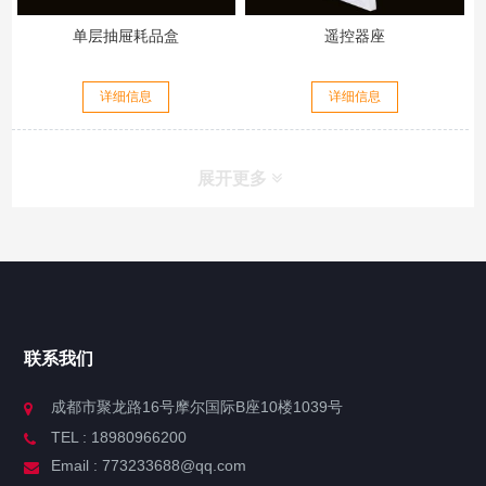
单层抽屉耗品盒
遥控器座
详细信息
详细信息
展开更多
联系我们
成都市聚龙路16号摩尔国际B座10楼1039号
TEL : 18980966200
Email : 773233688@qq.com