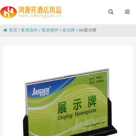
首页
/
客房杂件
/
客房摆件
/
提示牌
/
A4展示牌