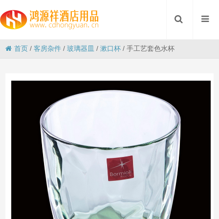
首页
/
客房杂件
/
玻璃器皿
/
漱口杯
/
手工艺套色水杯