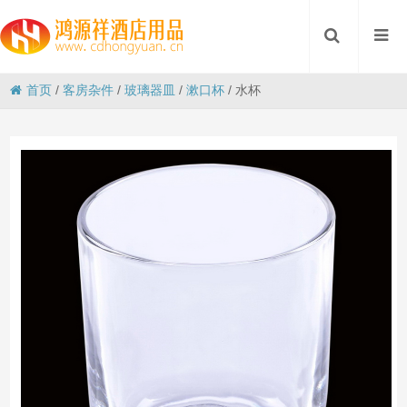
首页
/
客房杂件
/
玻璃器皿
/
漱口杯
/
水杯