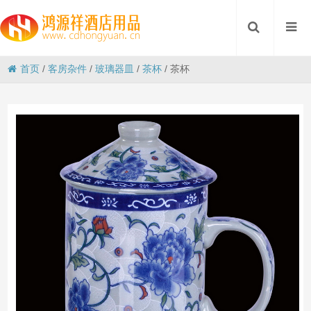
首页
/
客房杂件
/
玻璃器皿
/
茶杯
/
茶杯