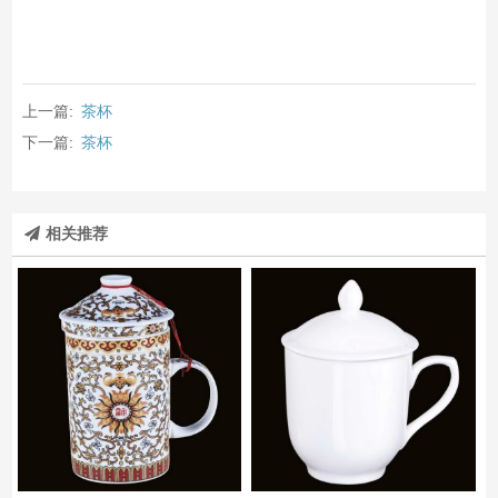
上一篇:
茶杯
下一篇:
茶杯
相关推荐