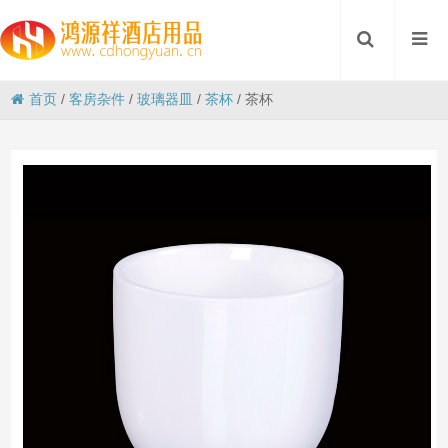
首页
/
客房杂件
/
玻璃器皿
/
茶杯
/
茶杯