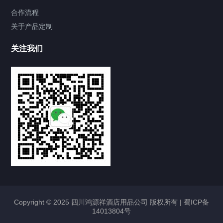
合作流程
关于产品定制
关注我们
Copyright © 2025 四川鸿源祥酒店用品公司 版权所有 |
蜀ICP备
14013804号