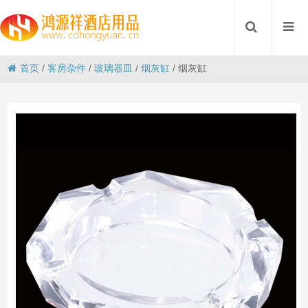
首页
/
客房杂件
/
玻璃器皿
/
烟灰缸
/
烟灰缸