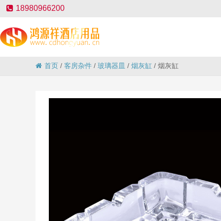
18980966200
首页
/
客房杂件
/
玻璃器皿
/
烟灰缸
/
烟灰缸