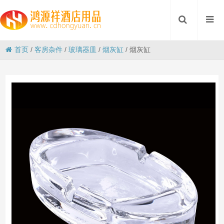
首页
/
客房杂件
/
玻璃器皿
/
烟灰缸
/
烟灰缸