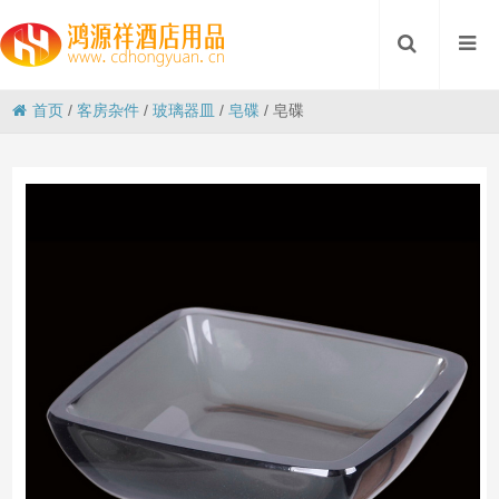
首页
/
客房杂件
/
玻璃器皿
/
皂碟
/
皂碟