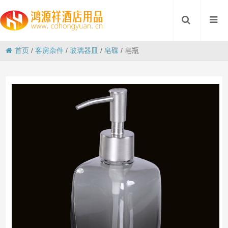
首页
/
客房杂件
/
玻璃器皿
/
皂碟
/
皂瓶