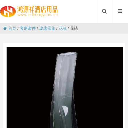
首页
/
客房杂件
/
玻璃器皿
/
花瓶
/
花碟