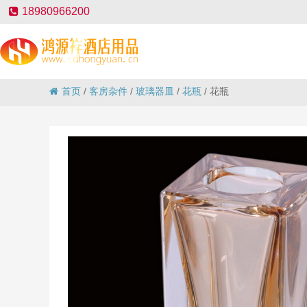
18980966200
首页
/
客房杂件
/
玻璃器皿
/
花瓶
/
花瓶