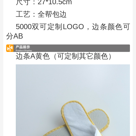
尺寸：27*10.5cm
工艺：全帮包边
5000双可定制LOGO，边条颜色可
分AB
边条A黄色
（可定制其它颜色）