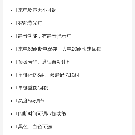
l 来电铃声大小可调
l 智能背光灯
l 静音功能，有静音指示灯
l 来电68组断电保存、去电20组快速回拨
l 预拨号码、通话自动计时
l 单键记忆8组、双键记忆10组
l 单键重拨/回拨
l 亮度5级调节
l 闪断时间可调/R键功能
l 黑色、白色可选