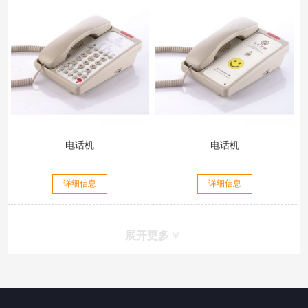
电话机
电话机
详细信息
详细信息
展开更多