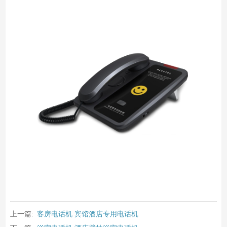
上一篇:
客房电话机 宾馆酒店专用电话机