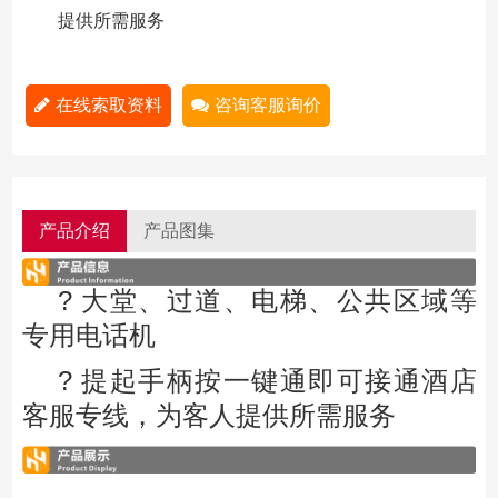
提供所需服务
在线索取资料
咨询客服询价
产品介绍
产品图集
? 大堂、过道、电梯、公共区域等
专用电话机
? 提起手柄按一键通即可接通酒店
客服专线，为客人提供所需服务