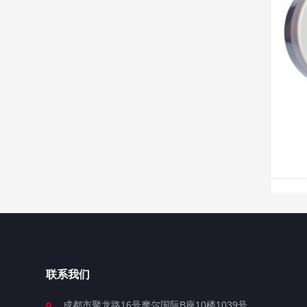
联系我们
成都市聚龙路16号摩尔国际B座10楼1039号