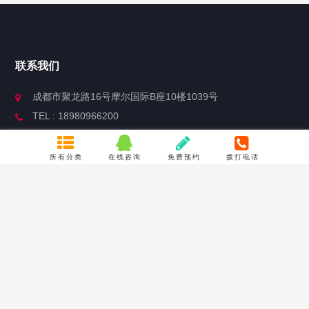
联系我们
成都市聚龙路16号摩尔国际B座10楼1039号
TEL : 18980966200
Email : 773233688@qq.com
所有分类
在线咨询
免费预约
拨打电话
关于我们
服务保证
公司简介
隐私声明
联系方式
产品质量承诺
常见问题
合作流程
关于产品定制