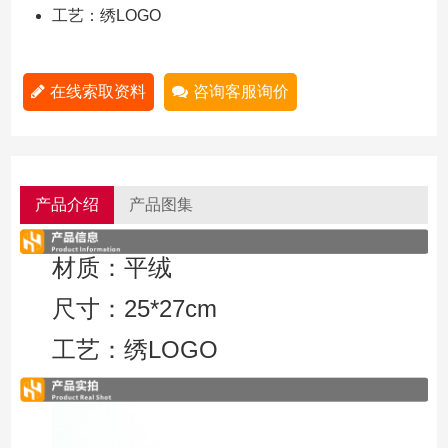
工艺：绣LOGO
在线索取资料
咨询客服询价
产品介绍
产品图集
材质：平绒
尺寸：25*27cm
工艺：绣LOGO