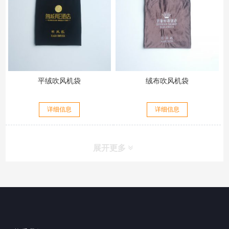
平绒吹风机袋
绒布吹风机袋
详细信息
详细信息
展开更多