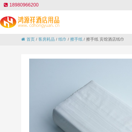
18980966200
首页
/
客房耗品
/
纸巾
/
擦手纸
/
擦手纸 宾馆酒店纸巾