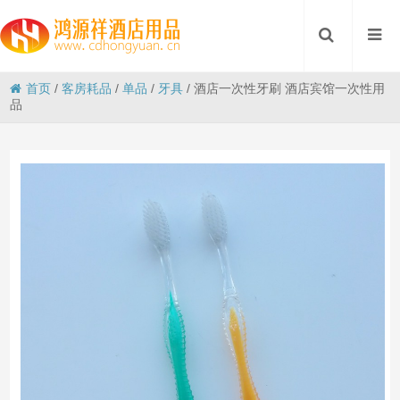
首页
/
客房耗品
/
单品
/
牙具
/
酒店一次性牙刷 酒店宾馆一次性用
品