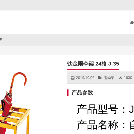
5
钛金雨伞架 24格 J-35
2019/10/06
雨伞架
1630
产品参数
产品型号：
J
产品名称
：