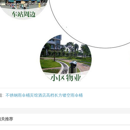
篇:
不锈钢雨伞桶宾馆酒店高档长方镂空雨伞桶
相关推荐