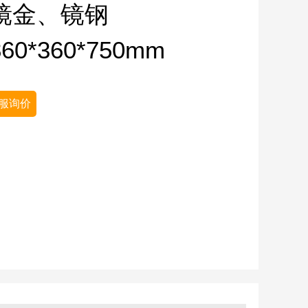
镜金、镜钢
860*360*750mm
服询价