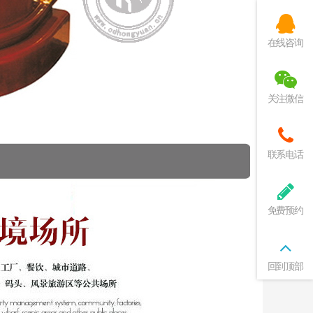
在线咨询
关注微信
联系电话
免费预约
回到顶部