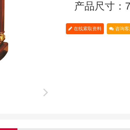
产品尺寸：740
在线索取资料
咨询客